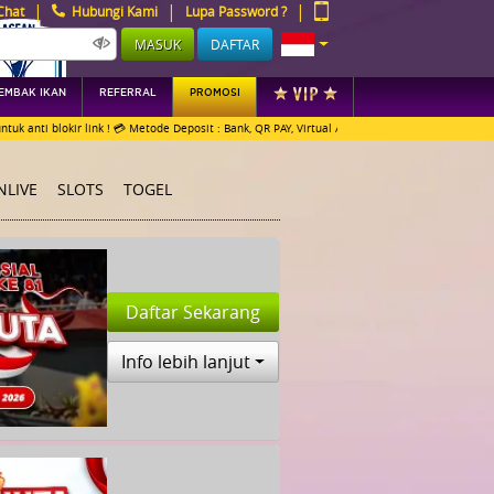
|
|
|
Chat
Hubungi Kami
Lupa Password ?
DAFTAR
EMBAK IKAN
REFERRAL
PROMOSI
nti blokir link ! 💳 Metode Deposit : Bank, QR PAY, Virtual Account, Voucher88 , Depos
NLIVE
SLOTS
TOGEL
Daftar Sekarang
Info lebih lanjut