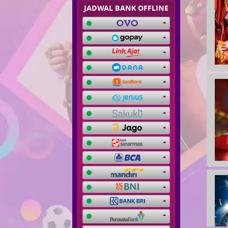
JADWAL BANK OFFLINE