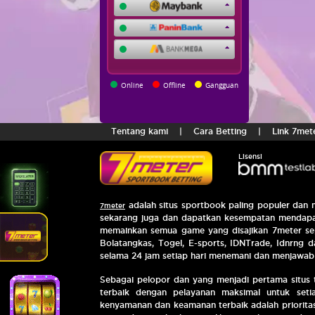
Online
Offline
Gangguan
Tentang kami
|
Cara Betting
|
Link 7met
Lisensi
adalah situs sportbook paling populer dan m
7meter
sekarang juga dan dapatkan kesempatan mendapa
memainkan semua game yang disajikan 7meter seper
Bolatangkas, Togel, E-sports, IDNTrade, Idnrng d
selama 24 jam setiap hari menemani dan menjawab
Sebagai pelopor dan yang menjadi pertama situs t
terbaik dengan pelayanan maksimal untuk set
kenyamanan dan keamanan terbaik adalah prioritas