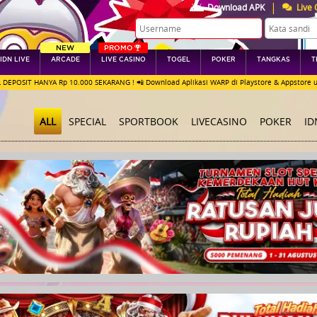
|
Download APK
Live 
NEW
PROMO
IDN LIVE
ARCADE
LIVE CASINO
TOGEL
POKER
TANGKAS
T
 HANYA Rp 10.000 SEKARANG ! 📲 Download Aplikasi WARP di Playstore & Appstore untuk a
ALL
SPECIAL
SPORTBOOK
LIVECASINO
POKER
ID