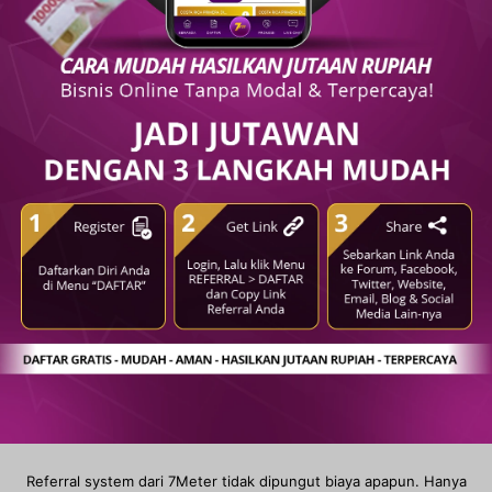
Referral system dari 7Meter tidak dipungut biaya apapun. Hanya