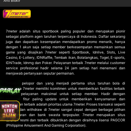
Anti Blokir
7meter
adalah situs sportbook paling populer dan merupakan pionir
sebagai platform agen taruhan terpercaya di Indonesia. Daftar sekarang
juga dan dapatkan kesempatan mendapatkan promo menarik, hanya
dengan 1 akun saja setiap member berkesempatan memainkan semua
game yang disajikan 7meter seperti Sportbook, Idnlive, Slots, Live
Casino, E-Lottery, IDNRaffle, Tembak ikan, Bolatangkas, Togel, E-sports,
IDNTrade, Idnrng dan Poker. Pelayanan terbaik 7meter melalui customer
service profesional hadir selama 24 jam setiap hari menemani dan
menjawab pertanyaan seputar permainan.
Sebagai pelopor dan yang menjadi pertama situs taruhan bola di
Indonesia 7meter memiliki komitmen untuk memberikan fasilitas terbaik
dengan pelayanan maksimal untuk setiap member. Hadir dengan
berbagai fitur paling update untuk memberikan kenyamanan dan
keamanan terbaik adalah prioritas utama 7meter. Proses transaksi seperti
deposit dan withdraw di 7meter sangat cepat dengan berbagai pilihan
pembayaran dan bank swasta terpopuler. 7meter merupakan situs
taruhan resmi dan terbaik dibuktikan dengan diraihnya lisensi PAGCOR
(Philippine Amusement And Gaming Corporation).